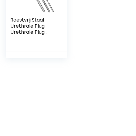
Roestvrij Staal
Urethrale Plug
Urethrale Plug
Penis Stick Urethral
Dilatator Voor
Mannen
Masturbatie Sex
Toys (3 Stuks)