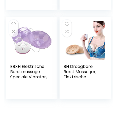
Tepel Zuignap
Stimulatie
Massager Voor
Borstvergroting
Uitbreiding
Vibrator,
Stimulatie
Apparatuur Spa
Vrouwelijke Dame
Gezondheidszorg
Vrouwen
Gereedschap
EBXH Elektrische
BH Draagbare
Borstmassage
Borst Massager,
Speciale Vibrator,
Elektrische
Tepel/Borststimul
Tepel/Tepel
ator, Tepel Likken
Vibrator
Stimulatie
Stimulator Met
Vibrator,
Draadloze
Vrouwelijke
Afstandsbediening,
Borstvergroting
Vrouwelijke
Verpleging
Borstvergroting