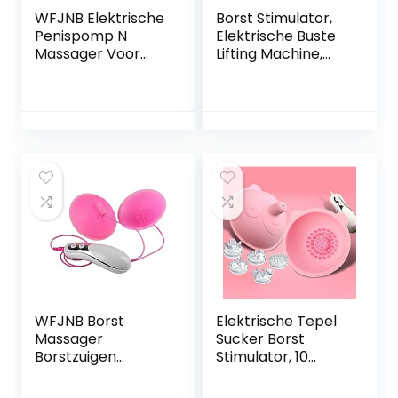
WFJNB Elektrische
Borst Stimulator,
Penispomp N
Elektrische Buste
Massager Voor
Lifting Machine,
Mannen, Beginner
Kan Borstmassage
Penis Stimulatie
Voorkomen Dat
Trainer, Penis
Hangende Borsten,
Erectie
Staand Massage
Penisvergroting
Toeneemt
Seksspeeltjes
Vacuümpomp
WFJNB Borst
Elektrische Tepel
Massager
Sucker Borst
Borstzuigen
Stimulator, 10
Stimulator
Frequentie Tepel
Afstandsbediening
Likken Vacuüm