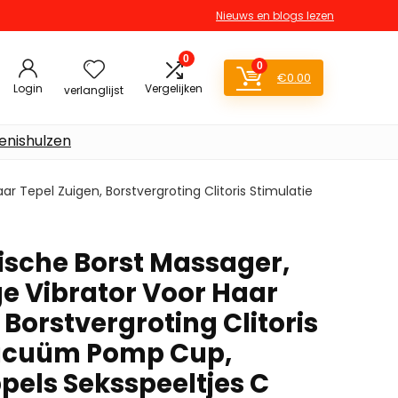
Nieuws en blogs lezen
0
0
€
0.00
Login
Vergelijken
verlanglijst
enishulzen
r Tepel Zuigen, Borstvergroting Clitoris Stimulatie
ische Borst Massager,
e Vibrator Voor Haar
 Borstvergroting Clitoris
Vacuüm Pomp Cup,
els Seksspeeltjes C