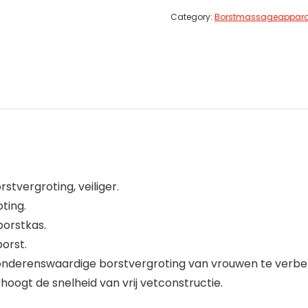
Category:
Borstmassageappara
stvergroting, veiliger.
ting.
borstkas.
orst.
nderenswaardige borstvergroting van vrouwen te verbe
oogt de snelheid van vrij vetconstructie.