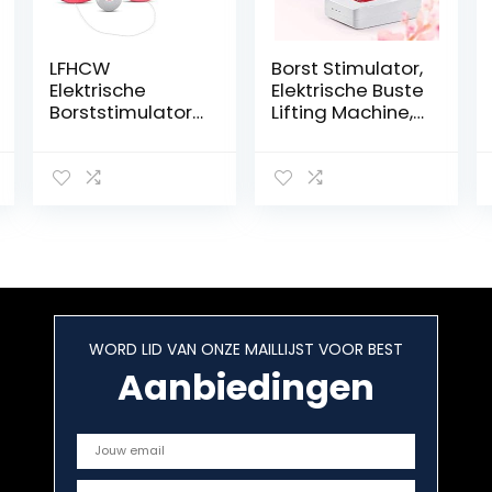
LFHCW
Borst Stimulator,
Elektrische
Elektrische Buste
Borststimulator,
Lifting Machine,
Zachte Siliconen
Kan
Vibrators Voor
Borstmassage
Tepelstimulatie,
Voorkomen Dat
Draagbare
Hangende
Multifunctionele
Borsten, Staand
Borstvergroting
Massage
Voor Vrouwen,
Toeneemt
Opladen Via Usb
WORD LID VAN ONZE MAILLIJST VOOR BEST
Aanbiedingen