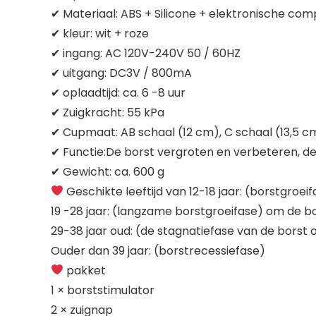
✔ Materiaal: ABS + Silicone + elektronische c
✔ kleur: wit + roze
✔ ingang: AC 120V-240V 50 / 60HZ
✔ uitgang: DC3V / 800mA
✔ oplaadtijd: ca. 6 -8 uur
✔ Zuigkracht: 55 kPa
✔ Cupmaat: AB schaal (12 cm), C schaal (13,5 c
✔ Functie:De borst vergroten en verbeteren, de
✔ Gewicht: ca. 600 g
Geschikte leeftijd van 12-18 jaar: (borstgroe
19 -28 jaar: (langzame borstgroeifase) om de bo
29-38 jaar oud: (de stagnatiefase van de borst 
Ouder dan 39 jaar: (borstrecessiefase)
pakket
1 × borststimulator
2 × zuignap