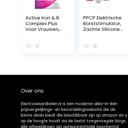
Active Iron & B
PPCP Elektrische
Complex Plus
Borststimulator,
Voor Vrouwen,
Zachte Siliconen
Ijzer, B-
Vibrators Voor
Vitamines Met
Tepelstimulatie,
Hoge Sterkte, 1
Draagbare
Maand
Multifunctionele
Borstvergroting
Voor Vrouwen,
Opladen Via Usb
Over ons
Electrosexartikelen.nl is een moderne alles-in-één
prijsvergelijkings- en beoordelingswebsite die de
beste deals biedt die beschikbaar zijn op amazon en u
op de hoogte houdt via de laatst toegevoegde blogs.
Alle afbeeldingen zijn auteursrechtelijk beschermd