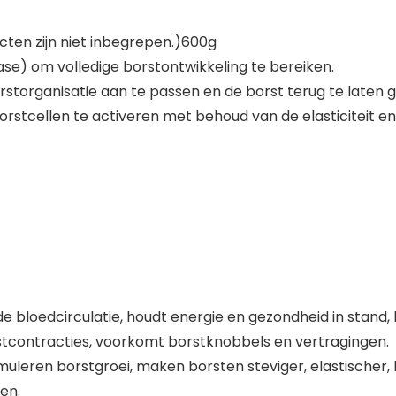
cten zijn niet inbegrepen.)600g
fase) om volledige borstontwikkeling te bereiken.
storganisatie aan te passen en de borst terug te laten g
orstcellen te activeren met behoud van de elasticiteit e
de bloedcirculatie, houdt energie en gezondheid in stan
rstcontracties, voorkomt borstknobbels en vertragingen.
muleren borstgroei, maken borsten steviger, elastischer,
en.