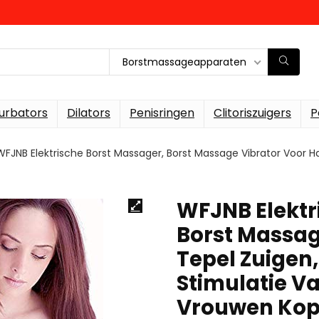
Borstmassageapparaten
urbators
Dilators
Penisringen
Clitoriszuigers
P
WFJNB Elektrische Borst Massager, Borst Massage Vibrator Voor Haa
WFJNB Elektr
Borst Massag
Tepel Zuigen,
Stimulatie 
Vrouwen Kopp