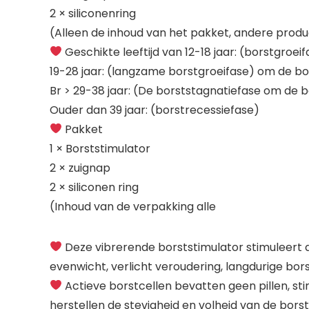
2 × siliconenring
(Alleen de inhoud van het pakket, andere produ
Geschikte leeftijd van 12-18 jaar: (borstgroei
19-28 jaar: (langzame borstgroeifase) om de bor
Br > 29-38 jaar: (De borststagnatiefase om de b
Ouder dan 39 jaar: (borstrecessiefase)
Pakket
1 × Borststimulator
2 × zuignap
2 × siliconen ring
(Inhoud van de verpakking alle
Deze vibrerende borststimulator stimuleert 
evenwicht, verlicht veroudering, langdurige bo
Actieve borstcellen bevatten geen pillen, sti
herstellen de stevigheid en volheid van de borst