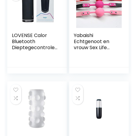
LOVENSE Calor
Yabaishi
Bluetooth
Echtgenoot en
Dieptegecontrole
vrouw Sex Life
erd Electric
Alternatieve Orale
Masturbators,
Sex Aids, Women’s
Constante
Appliances, Heren
Temperatuurverw
Props, Fun,
arming, Vibration
Training (Color :
met APP
Black)
Afstandsbediening,
Sex Toyz voor Men