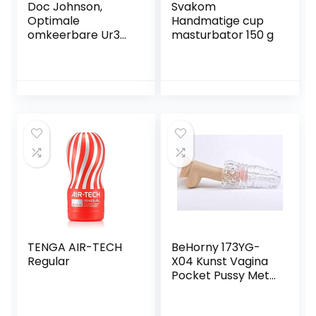
Doc Johnson,
Svakom
Optimale
Handmatige cup
omkeerbare Ur3
masturbator 150 g
Stroker Rollerball
Clear, wit
TENGA AIR-TECH
BeHorny 173YG-
Regular
X04 Kunst Vagina
Pocket Pussy Met
Stimulatie Zones