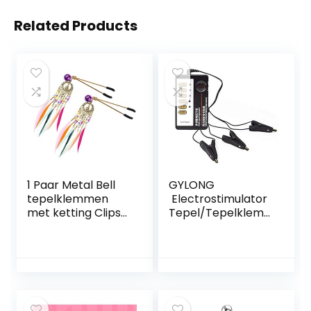
Related Products
1 Paar Metal Bell
GYLONG
tepelklemmen
Electrostimulator
met ketting Clips
Tepel/Tepelklem
Flirten Teasing Sex
men, Estim Sex Sm
Flirt Bondage Kit
Restraints
Slave BDSM
Tepelklemmen
Exotische
Clitoris Massager,
accessoires voor
Slave Fetish Sex
de vrouw
Toys For Women,
Red, A, Red, B, Red,