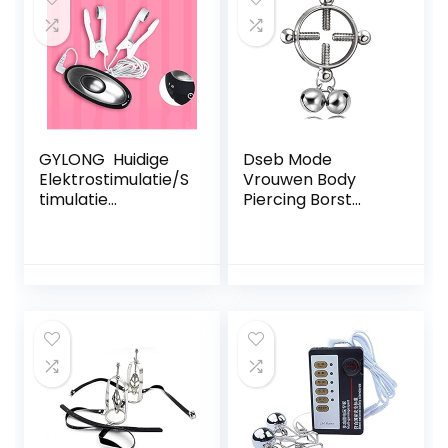
B
GYLONG Huidige
Dseb Mode
Elektrostimulatie/S
Vrouwen Body
timulatie
Piercing Borst
Tepelklemmen/Te
Nagel Schroef
pelklemmen/Tepe
Bells Hanger Nep
lklemmen,
Tepel Ring
Bondage Estim Sex
Sieraden:
Clitoris Clip
Seksspeeltjes Voor
Vrouwen En
Mannen