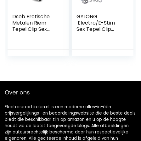
Dseb Erotische
GYLONG
Metalen Riem
Electro/E-Stim
Tepel Clip Sex
Sex Tepel Clip
Riem/Rvs Borst
Erotische Speeltjes
Clip/Verstelbare
Voor Vrouwen
Bondage
Stimulator Tepel
Volwassen Spel
Pulse Tepel Clitoris
Fetish Sex Levert
Massager Fetish
Speelgoed
Slave Borsten
Seksspeeltjes
Klem Marteling
Games
Over ons
Electrosexartikelen.nl is een moderne alles-in-één
prijsvergelijkings- en beoordelingswebsite die de beste deals
biedt die beschikbaar zijn op amazon en u op de hoogte
houdt via de laatst toegevoegde blogs. Alle afbeeldingen
zijn auteursrechtelijk beschermd door hun respectievelijke
eigenaren. Alle geciteerde inhoud is afgeleid van hun